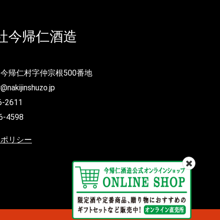
社今帰仁酒造
今帰仁村字仲宗根500番地
@nakijinshuzo.jp
6-2611
6-4598
ーポリシー