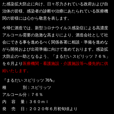
た感染拡大防止に向け、日々尽力されている政府および自
治体の皆様、感染者の診断や治療にあたられている医療機
関の皆様には心から敬意を表します。
今帰仁酒造では、新型コロナウイルス感染症による高濃度
アルコール需要の急激な高まりにより、酒造会社として社
会にできる事を進めるべく関係各署に相談・準備を進めな
がら開発および出荷準備に向けて進めております。感染拡
大防止の一助となるよう、「まるだい スピリッツ ７６％」
を６月より
医療機関・看護施設・介護施設等へ優先的に供
給いたします。
『まるだい スピリッツ 76%』
種 別：スピリッツ
アルコール分：７６％
内 容 量：３６０ｍｌ
発 売 日：２０２０年６月初旬頃より