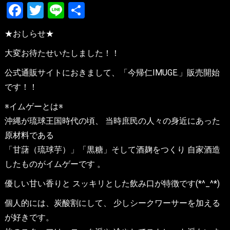
Facebook
Twitter
Line
共
有
★おしらせ★
大変お待たせいたしました！！
公式通販サイトにおきまして、「今帰仁IMUGE.」販売開始
です！！
※イムゲーとは※
沖縄が琉球王国時代の頃、 当時庶民の人々の身近にあった
原材料である
「甘藷（琉球芋）」「黒糖」そして酒麹をつくり 自家酒造
したものがイムゲーです 。
優しい甘い香りと スッキリとした飲み口が特徴です(*^_^*)
個人的には、炭酸割にして、 少しシークワーサーを加える
が好きです。